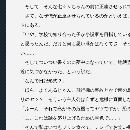
そして、そんな七々々ちゃんの前に正座させられて
さて、なぜ俺が正座させられているのかといえば、
トにある。
「いや、学校で知り合った子が小説家を目指してい
と思ったんだ。だけど何も思い浮かばなくてさ、そ
い……」
そしてついつい書くのに夢中になっていて、地縛霊
近に気づかなかった、という訳だ。
「なんで日記形式？」
「ほら、よくあるじゃん。飛行機の事故とかで南の
リのヤツ？ そういう主人公は自ずと危機に直面し
「ふーん、それで私がその危機ってヤツですか。恐
「こ、これは話を盛り上げるための脚色で……」
「そんで私はいつもプリン食べて、テレビでお笑い