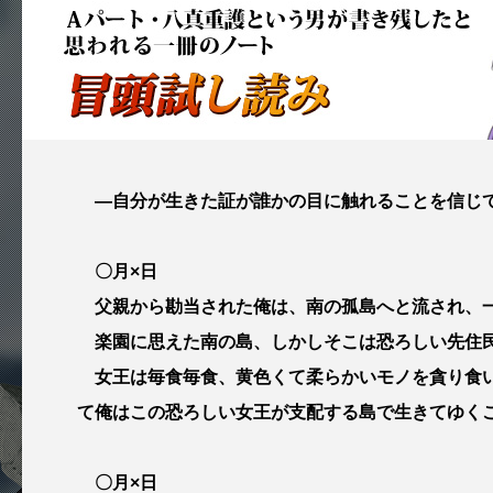
―自分が生きた証が誰かの目に触れることを信じて
〇月×日
父親から勘当された俺は、南の孤島へと流され、
楽園に思えた南の島、しかしそこは恐ろしい先住民
女王は毎食毎食、黄色くて柔らかいモノを貪り食い
て俺はこの恐ろしい女王が支配する島で生きてゆく
〇月×日