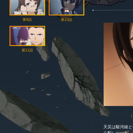
第9話
第10話
第11話
天災は駿河綾と