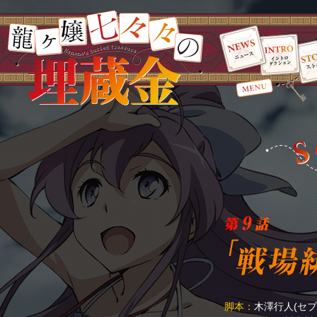
脚本：
木澤行人(セ